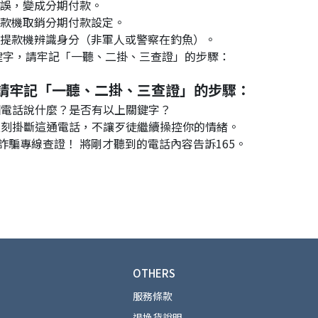
、帳戶設定錯誤，變成分期付款。
、要去自動提款機取銷分期付款設定。
九、要利用提自提款機辨識身分（非軍人或警察在釣魚）。
鍵字，請牢記「一聽、二掛、三查證」的步驟：
請牢記「一聽、二掛、三查證」的步驟：
電話說什麼？是否有以上關鍵字？ 
立刻掛斷這通電話，不讓歹徒繼續操控你的情緒。
反詐騙專線查證！ 將剛才聽到的電話內容告訴165。
OTHERS
服務條款
退換貨說明