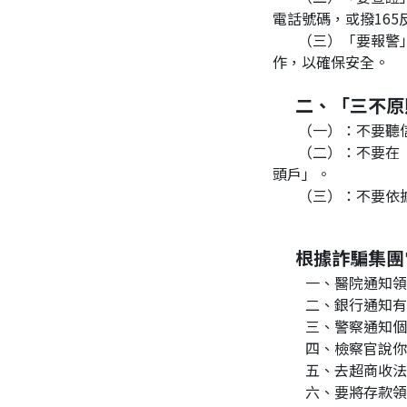
電話號碼，或撥16
       （三）「要報警」：不要害怕驚慌，要先打110報案或撥165向警方報案，請警方協助，並與警方合
作，以確保安全。
     二、「三
       （
       （二）：不要在「電話」中告知您的銀行帳號、身分證統號等個人資料，否則您就可能成為詐欺「人
頭戶」。
       （三
     根據
         一
         二、
         三、
         四、
         五、
         六、