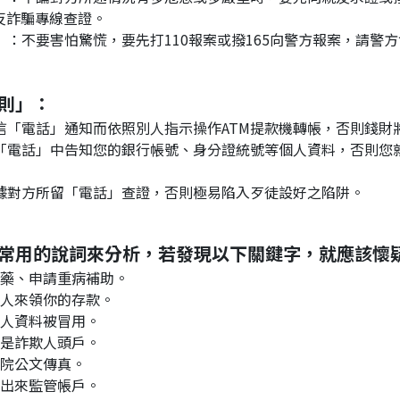
5反詐騙專線查證。
不原則」：
一）：不要聽信「電話」通知而依照別人指示操作ATM提款機轉帳，否則錢
）：不要依據對方所留「電話」查證，否則極易陷入歹徒設好之陷阱。
詐騙集團常用的說詞來分析，若發現以下關鍵字，就應該
、醫院通知領藥、申請重病補助。
銀行通知有人來領你的存款。
警察通知個人資料被冒用。
檢察官說你是詐欺人頭戶。
去超商收法院公文傳真。
要將存款領出來監管帳戶。