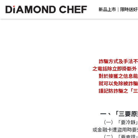
新品上市｜限時送好
     詐騙方式及手法不外乎係捉著民眾貪小便宜及恐嚇心態，只要戒除人性之貪念，接獲任何可疑來歷不明
之電話除立即掛斷外
     對於接獲
     就可以免除被
     謹記防詐
     一、「三
       （一）「要冷靜」：不論接獲任何電話通知，例如恐嚇家長揚言綁架孩童、或謊稱親友受傷急需用錢
或金融卡遭盜用時要
       （二）「要查證」：不論對方所述情況有多危急或多嚴重時，要先向親友求證或撥104、105查詢正確