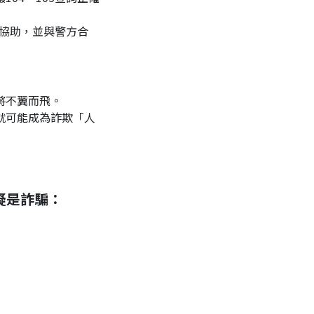
財將不翼而飛。
懷疑是詐騙：