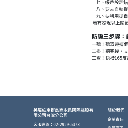
         七
         八
         
若有發現以上關
防騙三步驟：
一聽！聽清楚這個
二掛！聽完後，
三查！快撥165
英屬維京群島商永邑國際控股有
關於我們
限公司台灣分公司
企業責任
客服專線：02-2929-5373
會員專區