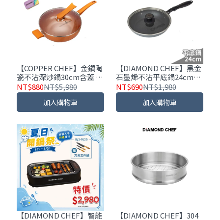
【COPPER CHEF】金鑽陶
【DIAMOND CHEF】黑金
瓷不沾深炒鍋30cm含蓋 ｜
石墨烯不沾平底鍋24cm｜
附鍋鏟/炸物籃/IH爐可用
含蓋｜IH爐可用
NT$880
NT$5,980
NT$690
NT$1,980
｜加贈彩虹千層布
加入購物車
加入購物車
【DIAMOND CHEF】智能
【DIAMOND CHEF】304