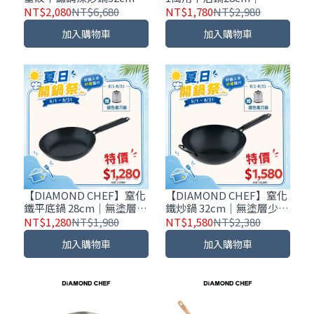
含可立蓋｜IH爐可用
多用｜不挑爐具｜可拆式
NT$2,080
NT$6,680
NT$1,780
NT$2,980
手把｜附油炸網＋料理夾
加入購物車
加入購物車
＋鍋鏟＋隔熱耳夾
【DIAMOND CHEF】窒化
【DIAMOND CHEF】窒化
鐵平底鍋 28cm｜無塗層少
鐵炒鍋 32cm｜無塗層少油
油煙｜耐磨耐用
煙｜耐磨更耐用｜大容量
NT$1,280
NT$1,980
NT$1,580
NT$2,380
多人份料理OK
加入購物車
加入購物車