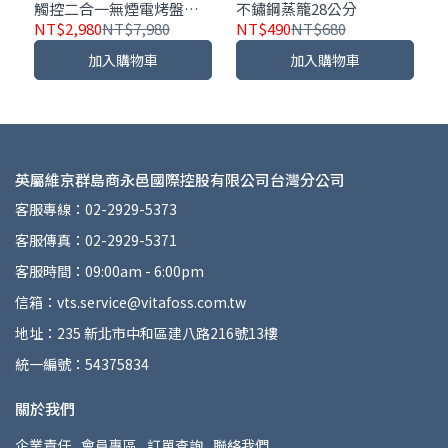
觸控二合一無煙電烤盤｜
不鏽鋼蒸籠28公分
低油煙燒烤｜居家烤肉必
NT$2,980
NT$7,980
NT$490
NT$680
備
加入購物車
加入購物車
英屬維京群島商永邑國際控股有限公司台灣分公司
客服專線：02-2929-5373
客服傳真：02-2929-5371
客服時間：09:00am - 6:00pm
信箱：vts.service@vitafoss.com.tw
地址：235 新北市中和區建八路216號13樓
統一編號：54375834
關於我們
企業責任
會員專區
訂單查詢
聯絡我們