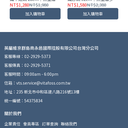
油煙｜耐磨耐用
煙｜耐磨更耐用｜大容量
NT$1,280
NT$1,980
NT$1,580
NT$2,380
多人份料理OK
加入購物車
加入購物車
英屬維京群島商永邑國際控股有限公司台灣分公司
客服專線：02-2929-5373
客服傳真：02-2929-5371
客服時間：09:00am - 6:00pm
信箱：vts.service@vitafoss.com.tw
地址：235 新北市中和區建八路216號13樓
統一編號：54375834
關於我們
企業責任
會員專區
訂單查詢
聯絡我們